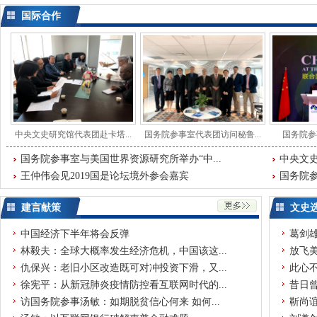
国际合作
中央文史研究馆代表团赴卡塔...
国务院参事室代表团访问秘鲁...
国务院参事
国务院参事室与美国世界资源研究所举办“中...
中央文史
王仲伟会见2019国是论坛境外参会嘉宾
国务院参
建言献策
文史
中国经济下半年将会反弹
葛剑
林毅夫：全球大概率发生经济危机，中国该这...
放飞
仇保兴：老旧小区改造既可对冲投资下滑，又...
此心
徐宪平：从新冠肺炎疫情防控看互联网时代的...
昔日曾
访国务院参事汤敏：如期脱贫信心何来 如何...
靳尚