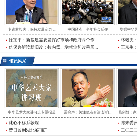
专访林毅夫：保持发展定力 ...
中国经济下半年将会反弹
增强中华民
徐宪平：新基建需要发挥好市场和政府两个作...
林毅夫：
仇保兴解读新旧改：拉内需、增就业和改善居...
王京生
馆员风采
中华艺术大家讲习班专题报道
梁晓声：关注他者命运 影响...
葛剑雄：家
此心不移系敦煌
陈来委员
昔日曾到湖北鉴“宝”
二〇二