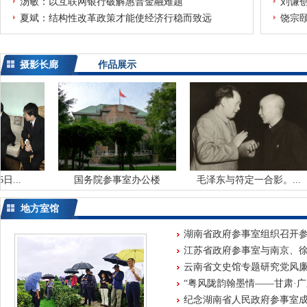
汤敏：以互联网银行破解惠普金融难题
刘谦
夏斌：结构性改革政策才能使经济行稳而致远
饶宗
摄影长廊
作品展示
国务院参事室办公楼
毛泽东与符定一合影。...
周
地方室馆
湖南省政府参事室组织召开参事
江苏省政府参事室与南京、徐州
云南省文史馆专题研究党风
“粤风陇韵翰墨情——甘肃·广东
纪念湖南省人民政府参事室成立