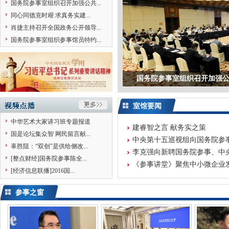
国务院参事室组织召开加强公共...
同心同德克时艰 求真务实建...
肖捷主持召开全国政务公开领导...
国务院参事室组织参事馆员特约...
国务院参事室组织召开加强公共
室馆要闻
中华艺术大家讲习班专题报道
建睿智之言 献务实之策
国是论坛集众智 网民留言献...
中央第十五巡视组向国务院参
辜胜阻：“双创”是供给侧改...
李克强向新聘国务院参事、中央
[整点财经]国务院参事陈全...
《参事讲堂》聚焦中小微企业
[经济信息联播]2016国...
参事之窗