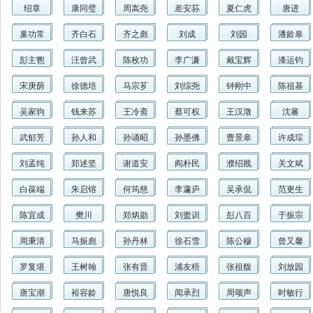
绍章
康同璧
周嵩尧
差安荪
夏仁虎
唐进
巢功常
齐白石
齐之彪
刘成
刘园
潘龄皋
彭主鬯
汪曾武
陈枚功
李广濂
戴宝辉
漆运钧
宋庚荫
徐德培
马宗芗
刘综尧
钟刚中
陈祖基
吴家驹
钱来苏
王冷斋
蔡可权
王汉澂
沈蕃
武郁芳
孙人和
孙诵昭
孙墨佛
曹景皋
许成琮
刘孟纯
郑述坚
谢道安
阎朴民
濮绍戡
关文斌
白葆端
朱启镕
何筠慈
李蘧庐
吴承侃
范更生
陈宜成
樊川
郑炳勋
刘盥训
彭八百
于振宗
周秉清
马振彪
孙丹林
徐石雪
陈公穆
曾又馨
罗复堪
王树翰
张有晋
浦友梧
张祖馥
刘放园
唐宝潮
裕容龄
唐悦良
闻承烈
周颂声
时敏行