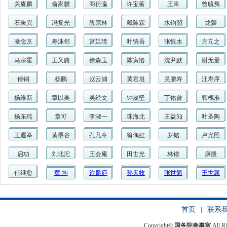
关赓麟
俞家骥
商衍瀛
许宝蘅
王耒
曾毓隽
石秉巽
冯复光
段宗林
戴陈霖
水钧韶
龙骧
凌念京
寿洙邻
宫廷璋
叶镜吾
张恨水
方立之
马宗霍
王又庸
徐森玉
陈寅恪
沈尹默
谢无量
傅铜
杨鹏
赵云浦
黄君坦
吴鹏寿
汪寿序
杨维新
章以吴
吴经文
钟履坚
丁佑曾
韩槐准
杨东莼
章可
李淑一
珠海北
王益知
叶圣陶
王遐举
黄墨谷
孔凡章
翁偶虹
罗铭
卢光照
启功
刘北汜
王会庵
田世光
林锴
康殷
任继愈
黄 均
许麟庐
孙天牧
张世简
王世襄
首页
|
联系
Copyright©
国务院参事室
All R