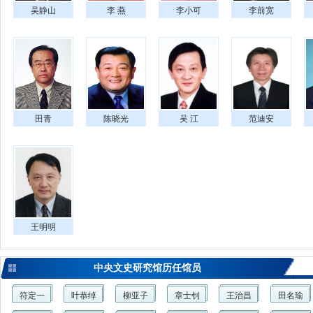
吴静山
李 燕
李小可
李前宽
田青
陈晓光
吴 江
范迪安
王明明
中央文史研究馆历任馆员
符定一
叶恭绰
柳亚子
章士钊
王治昌
田名瑜