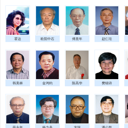
霍达
欧阳中石
傅熹年
赵仁珪
韩美林
金鸿钧
陈高华
樊锦诗
薛永年
杨力舟
龙瑞
潘公凯