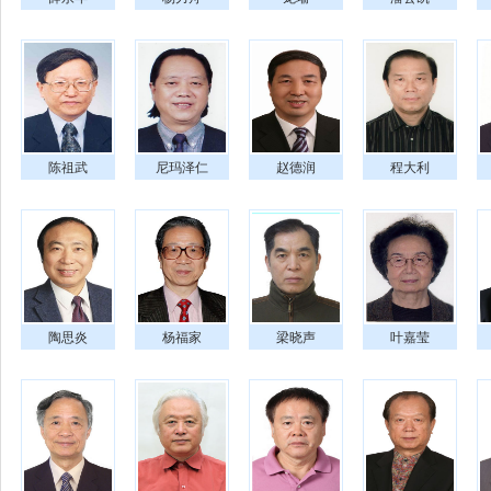
陈祖武
尼玛泽仁
赵德润
程大利
陶思炎
杨福家
梁晓声
叶嘉莹