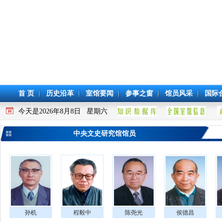
首 页
历史沿革
室馆要闻
参事之窗
馆员风采
国际
今天是2026年8月8日 星期六
中央文史研究馆馆员
孙机
程毅中
陈尧光
侯德昌