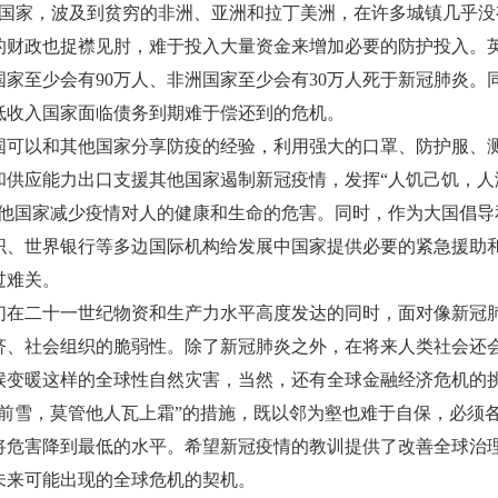
国家，波及到贫穷的非洲、亚洲和拉丁美洲，在许多城镇几乎没
的财政也捉襟见肘，难于投入大量资金来增加必要的防护投入。
家至少会有90万人、非洲国家至少会有30万人死于新冠肺炎。
低收入国家面临债务到期难于偿还到的危机。
可以和其他国家分享防疫的经验，利用强大的口罩、防护服、
和供应能力出口支援其他国家遏制新冠疫情，发挥“人饥己饥，人
其他国家减少疫情对人的健康和生命的危害。同时，作为大国倡导
织、世界银行等多边国际机构给发展中国家提供必要的紧急援助
过难关。
在二十一世纪物资和生产力水平高度发达的同时，面对像新冠
济、社会组织的脆弱性。除了新冠肺炎之外，在将来人类社会还
候变暖这样的全球性自然灾害，当然，还有全球金融经济危机的
前雪，莫管他人瓦上霜”的措施，既以邻为壑也难于自保，必须
将危害降到最低的水平。希望新冠疫情的教训提供了改善全球治
未来可能出现的全球危机的契机。