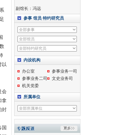
副馆长：
冯远
系
参事
馆员
特约研究员
足
国
数
肺
内设机构
对以
办公室
参事业务一司
参事业务二司
文史业务司
机关党委
社会
所属单位
加拿
的封
各国