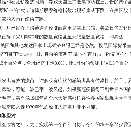
蔓延和石油价格的闪崩，导致美国纽约股票市场在三月份的两个
5次熔断中的4次，道琼斯股票价格指数出现断崖式下跌，在美国股
国家的股市也纷纷下跌。
，对已经在下滑通道的经济而言更是雪上加霜。美欧日等发达
虽然除了采用非常规的数量宽松甚至无限量数量宽松，和高达
计划，美国和其他发达国家出现经济衰退已经是必然。按照国际货币
可能下滑5.9%，比1月份的预测下调7.9个百分点，欧元区今年
.8个百分点，全球经济下滑3.0%，比1月份的预测下调6.3个百分
发出有效的疫苗，许多没有症状的感染者具有传染性，并且，
的风险，可能一波已平一波又起。如果新冠疫情得不到世界各国
明年，甚至像1918年的全球大流感那样在许多国家出现更为严
经济陷入像1930年代的经济大萧条并非不可能。
响和应对
会收官之年，为了实现第一个百年目标，今年的增长率至少需