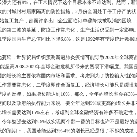
年增长潜力还有8%，在正常情况下这个目标本来不难达到。然而，新
效的封城封村居家隔离的防控措施，2月份全国处于停工停产的状
开始复工复产，然而许多出口企业面临订单骤降或被取消的困境，
现的第二波的蔓延，防疫工作常态化，生产生活仍受到一定影响
1季度国内生产总值同比下降6.8%，这是1992年有季度统计数据
延，世界贸易组织预测新冠肺炎疫情可能导致2020年全球商
能超高2008-2009年全球金融危机所带来的贸易下滑幅度。我国
国的增长将主要依靠国内市场和需求。考虑到为了防控输入性的
工作需要常态化，二季度即使全面复工，经济增长可能只是缓慢
度的反弹，如果增长能达到10%，那么，全年的增长率会在3%-
空间以及政府的执行能力来说，要全年达到5%或更高的增长并非
增长需要达到15%左右，考虑到全球金融经济有许多不确定性
今年勉强去达到5.6%以实现两个翻一番的目标也许不是最好的
长的预期下，我国若能达到3%-4%的增长已经是很了不起的成绩