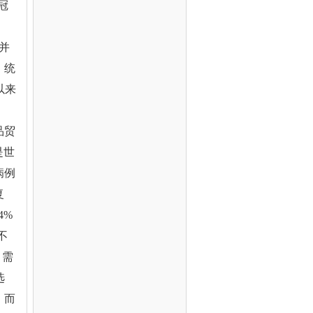
冠
并
。统
以来
品贸
是世
病例
复
4%
不
，需
选
，而