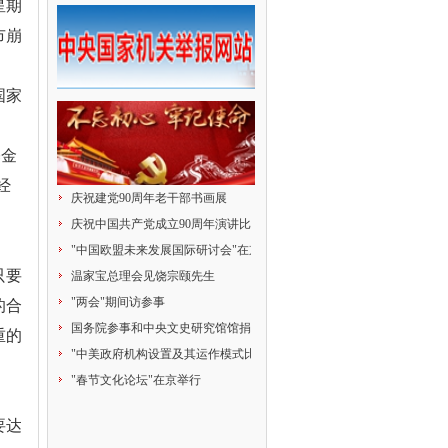
星期
市崩
国家
基金
经
庆祝建党90周年老干部书画展
庆祝中国共产党成立90周年演讲比赛
"中国欧盟未来发展国际研讨会"在京举行
只要
温家宝总理会见饶宗颐先生
"两会"期间访参事
的合
国务院参事和中央文史研究馆馆捐赠献爱心
重的
"中美政府机构设置及其运作模式比较研究"研讨会
"春节文化论坛"在京举行
要达