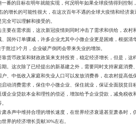
个翻一番的目标在明年就能实现，何况明年如果全球疫情得到控制
左右的增长的可能性很大，在这次百年不遇的全球大疫情和经济衰
是完全可以理解和接受的。
主要在需求面，这次新冠疫情则同时冲击了需求和供给，农村
减、国外订单骤减，许多企业尤其中小微企业更是困难，根据清
难于熬过3个月，企业破产倒闭会带来失业的增加。
靠货币政策和财政政策来支持投资，稳定经济增长，但是，这
后期。这次除了已经提出的新基建之外，需要同时支持家庭消费
困户、中低收入家庭和失业人口可以发放消费券，在农村提高低
能启动消费需求，保住中小微企业、保住就业，保证全面脱贫目
延缓企业贷款本金和理性的偿还，增加给予企业贷款，减免税收
等。
肃杀声中维持合理的增长速度，在世界经济衰退甚至萧条时，
为世界的经济增长贡献30%左右。