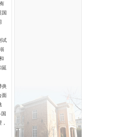
有
英国
同
测试
溺
和
和延
肺炎
会面
挑
各国
理，