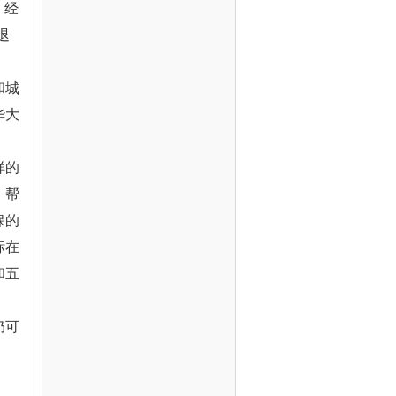
，经
退
和城
华大
样的
、帮
保的
标在
和五
仍可