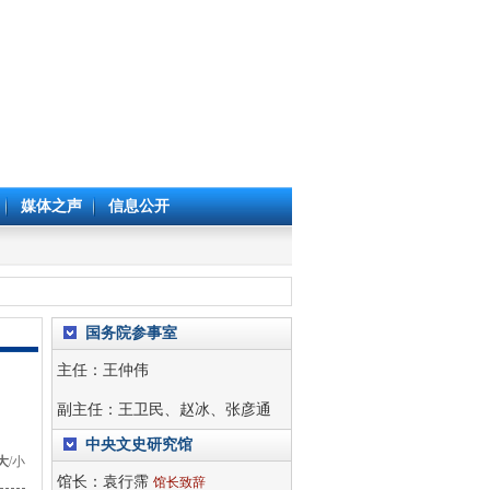
媒体之声
信息公开
国务院参事室
主任：
王仲伟
副主任：
王卫民
、
赵冰
、
张彦通
中央文史研究馆
大
/
小
馆长：
袁行霈
馆长致辞