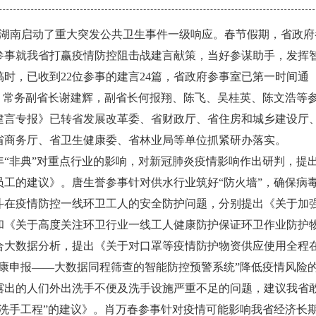
，湖南启动了重大突发公共卫生事件一级响应。春节假期，省政府
参事就我省打赢疫情防控阻击战建言献策，当好参谋助手，发挥
时，已收到22位参事的建言24篇，省政府参事室已第一时间通
，常务副省长谢建辉，副省长何报翔、陈飞、吴桂英、陈文浩等
建言专报》已转省发展改革委、省财政厅、省住房和城乡建设厅
省商务厅、省卫生健康委、省林业局等单位抓紧研办落实。
“非典”对重点行业的影响，对新冠肺炎疫情影响作出研判，提
工的建议》。唐生誉参事针对供水行业筑好“防火墙”，确保病
斗在疫情防控一线环卫工人的安全防护问题，分别提出《关于加
和《关于高度关注环卫行业一线工人健康防护保证环卫作业防护
合大数据分析，提出《关于对口罩等疫情防护物资供应使用全程
康申报——大数据同程筛查的智能防控预警系统”降低疫情风险
露出的人们外出洗手不便及洗手设施严重不足的问题，建议我省
洗手工程”的建议》。肖万春参事针对疫情可能影响我省经济长