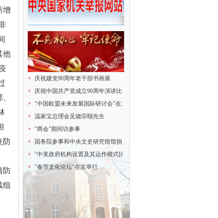
新增
非
间
其他
疫
庆祝建党90周年老干部书画展
过
庆祝中国共产党成立90周年演讲比赛
部、
"中国欧盟未来发展国际研讨会"在京举行
林
温家宝总理会见饶宗颐先生
担
"两会"期间访参事
炎防
国务院参事和中央文史研究馆馆捐赠献爱心
"中美政府机构设置及其运作模式比较研究"研讨会
"春节文化论坛"在京举行
情防
续组