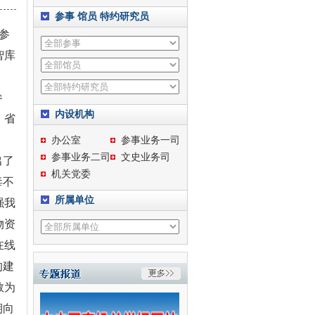
参事
馆员
特约研究员
参
智库
参
内设机构
、省
办公室
参事业务一司
参事业务二司
文史业务司
出了
机关党委
毒不
所属单位
强我
物资
在线
的建
敢为
期向