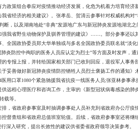
有力政策组合拳应对疫情推动经济发展，化危为机着力培育经济
击我省经济的相关建议》。张孝岳、贺清云参事针对权威机构对“
判断，以及湖南地处“非典”发源地广东与新冠肺炎发源地湖北之
加强我省野生动物保护及驯养管理的建议》……。部分参事还以
事、全国政协委员郑大华单独或与多名全国政协委员联名就“淡化
冠肺炎防控中殉职的医务人员应认定为烈士”等方面及时发声，通
理的专报上报，并转给国家相关部门已收到回应，退役军人事务
关于妥善做好新冠肺炎疫情防控牺牲人员烈士褒扬工作的通知》;
94医用口罩1080个紧急驰援我省抗疫一线医务人员;张亚林参事承
提供远程心理医疗和咨询工作，主审的《新型冠状病毒感染的肺
站转载等。
排，省政府参事室及时抽调参事处人员补充到省政府办公厅疫
防控督查组和省政府总值班室轮值。后续，省政府参事室还将继
进行深入研究，提出长效性的建议供省委省政府领导决策参考。