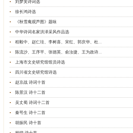
刘梦芙诗词选
徐长鸿诗选
《秋雪庵观芦图》题咏
中华诗词名家洪泽采风作品选
程毅中、赵仁珪、李树喜、宋红、郭庆华、杜...
陈流沙、王序平、张德英、俞汝捷、王为政诗...
上海市文史研究馆馆员诗选
四川省文史研究馆诗选
赵京战 诗词十首
陈景汉 诗十二首
吴丈蜀 诗词十二首
秦咢生 诗十二首
胡振民 诗十首
林锴 诗十首