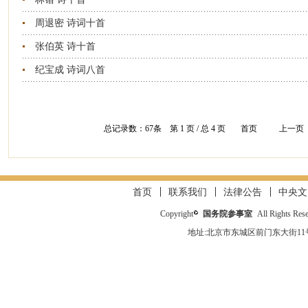
周退密 诗词十首
张伯英 诗十首
纪宝成 诗词八首
总记录数：
67
条 第
1
页 / 总
4
页
首页
上一页
首页
联系我们
法律公告
中央文
Copyright
国务院参事室
All Rights Res
地址:北京市东城区前门东大街11