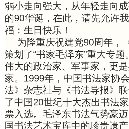
弱小走向强大，从年轻走向成
90
的
华诞，在此，请先允许我
福：生日快乐！
90
为隆重庆祝建党
周年，
“
”
策划了
书家毛泽东
重大专题
伟大的政治家、军事家，更是
1999
家。
年，中国书法家协
法》杂志社与《书法导报》联
20
了中国
世纪十大杰出书法家
票入选。毛泽东书法气势豪迈
国书法艺术宝库中的珍贵遗产