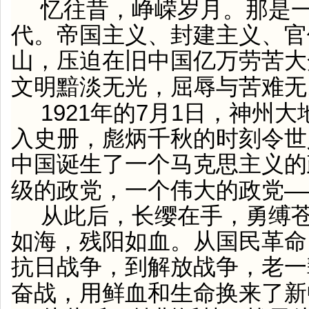
忆往昔，峥嵘岁月。那是
代。帝国主义、封建主义、官
山，压迫在旧中国亿万劳苦大
文明黯淡无光，屈辱与苦难无
1921
7
1
年的
月
日
，神州大
入史册，彪炳千秋的时刻令世
中国诞生了一个马克思主义的
—
级的政党，一个伟大的政党
从此后，长缨在手，勇缚
如海，残阳如血。从国民革命
抗日战争，到解放战争，老一
奋战，用鲜血和生命换来了新