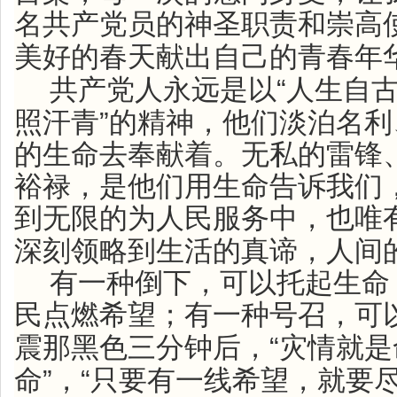
名共产党员的神圣职责和崇高
美好的春天献出自己的青春年
“
共产党人永远是以
人生自
”
照汗青
的精神，他们淡泊名利
的生命去奉献着。无私的雷锋
裕禄，是他们用生命告诉我们
到无限的为人民服务中，也唯
深刻领略到生活的真谛，人间
有一种倒下，可以托起生命
民点燃希望；有一种号召，可
“
震那黑色三分钟后，
灾情就是
”
“
命
，
只要有一线希望，就要