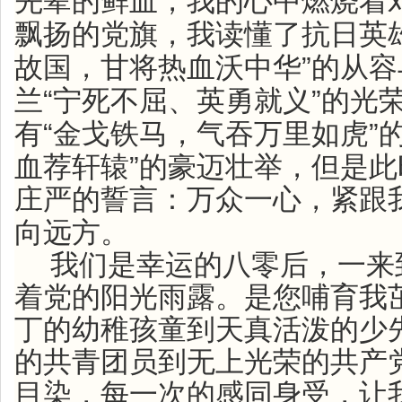
先辈的鲜血，我的心中燃烧着
飘扬的党旗，我读懂了抗日英
”
故国，甘将热血沃中华
的从容
“
”
兰
宁死不屈、英勇就义
的光
“
”
有
金戈铁马，气吞万里如虎
”
血荐轩辕
的豪迈壮举，但是此
庄严的誓言：万众一心，紧跟
向远方。
我们是幸运的八零后，一来
着党的阳光雨露。是您哺育我
丁的幼稚孩童到天真活泼的少
的共青团员到无上光荣的共产
目染，每一次的感同身受，让