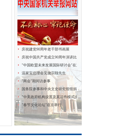
庆祝建党90周年老干部书画展
庆祝中国共产党成立90周年演讲比赛
"中国欧盟未来发展国际研讨会"在京举行
温家宝总理会见饶宗颐先生
"两会"期间访参事
国务院参事和中央文史研究馆馆捐赠献爱心
"中美政府机构设置及其运作模式比较研究"研讨会
"春节文化论坛"在京举行