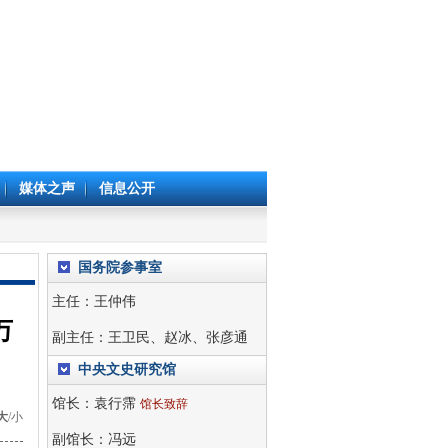
媒体之声
信息公开
国务院参事室
主任：
王仲伟
万
副主任：
王卫民
、
赵冰
、
张彦通
中央文史研究馆
馆长：
袁行霈
馆长致辞
大
/
小
副馆长：
冯远