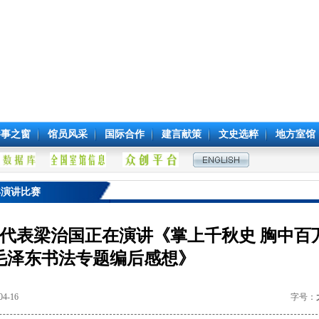
参事之窗
馆员风采
国际合作
建言献策
文史选粹
地方室馆
年演讲比赛
代表梁治国正在演讲《掌上千秋史 胸中百
-毛泽东书法专题编后感想》
4-16
字号：