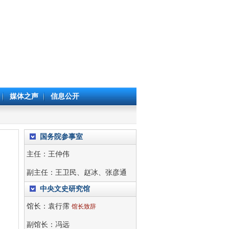
媒体之声
信息公开
国务院参事室
主任：
王仲伟
副主任：
王卫民
、
赵冰
、
张彦通
中央文史研究馆
馆长：
袁行霈
馆长致辞
副馆长：
冯远