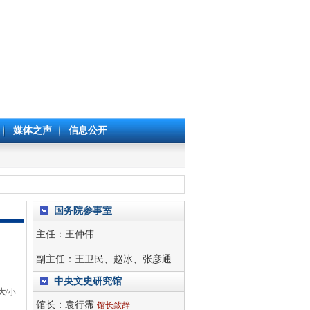
媒体之声
信息公开
国务院参事室
主任：
王仲伟
副主任：
王卫民
、
赵冰
、
张彦通
中央文史研究馆
大
/
小
馆长：
袁行霈
馆长致辞