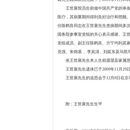
王世襄馆员生前做中国共产党的诤友，
医疗，其病重期间得到良好治疗和照顾
任陈鹤良同志在王世襄先生患病期间多
国务院参事室党组的关心表示感谢。王
党组成员、副主任陈鹤良、方宁均到其
克强、朱镕基 、李岚清、刘延东及马凯
依王世襄先生本人生前愿望及家属意
王世襄先生遗体已于2009年11月29
王世襄先生的追思会于12月8日在京
附：王世襄先生生平