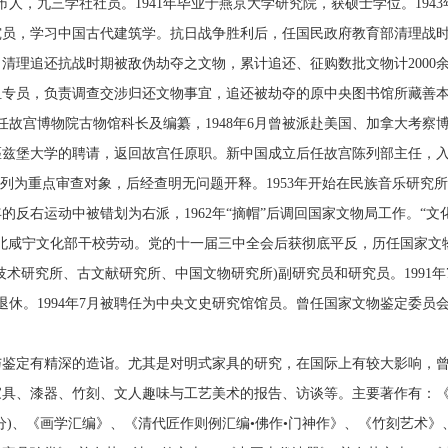
市人，九三学社社员。1941年毕业于燕京大学研究院，获硕士学位。1943
究员，学习中国古代建筑学。抗日战争胜利后，任国民政府教育部清理战
清理追还抗战时期被敌伪劫夺之文物，累计追还、征购数批文物计2000
四组专员，负责调查交涉归还文物事宜，追还被劫夺的原中央图书馆所藏善
任故宫博物院古物馆科长及编纂，1948年6月曾被派赴美国、加拿大考察
匹兹堡大学的聘请，返回故宫任原职。新中国成立后任故宫陈列部主任，
被列为重点审查对象，后经查明无问题开释。1953年开始在民族音乐研究
年的反右运动中被错划为右派，1962年“摘帽”后调回国家文物局工作。“文
放湖北咸宁文化部干校劳动。党的十一届三中全会后获彻底平反，历任国家文
术研究所、古文献研究所、中国文物研究所)副研究员和研究员。1991年
月退休。1994年7月被聘任为中央文史研究馆馆员。曾任国家文物鉴定委员
定有精深的造诣。尤其是对明式家具的研究，在国际上有较大影响，
家具、漆器、竹刻、文人趣味与工艺美术的报告、访谈等。主要著作有：
分)、《画学汇编》、《清代匠作则例汇编•佛作•门神作》、《竹刻艺术》