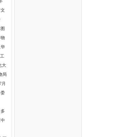
年
时文
余
本图
博物
入华
所工
化大
物局
7月
会委
曾多
《中
、