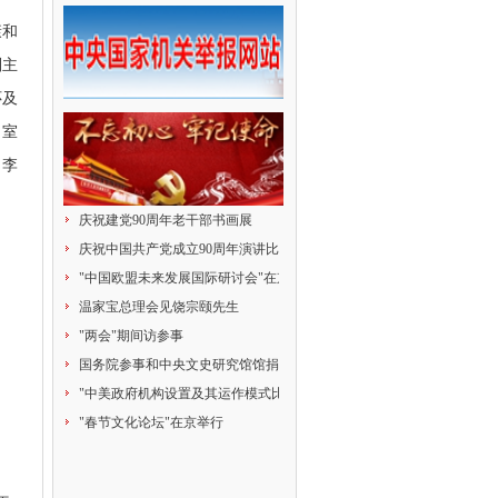
康和
副主
怀及
，室
、李
庆祝建党90周年老干部书画展
庆祝中国共产党成立90周年演讲比赛
"中国欧盟未来发展国际研讨会"在京举行
温家宝总理会见饶宗颐先生
"两会"期间访参事
国务院参事和中央文史研究馆馆捐赠献爱心
"中美政府机构设置及其运作模式比较研究"研讨会
"春节文化论坛"在京举行