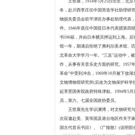
王世襄，1914年5月25日出生，北京
冬，赴川西李庄任中国营造学社助理研
物损失委员会驻平津区办事处助理代表，
件。1946年底任中国驻日本代表团第
书106箱，并由日本横滨押运到上海。后
馆一年，期满后拒绝了弗利尔美术馆、
北革命大学学习一年。“三反”运动中，
作，从事有关音乐史方面的研究。1957
革命”中受到冲击，1969年10月被下
文物博物馆研究所(后改为文物保护科学技
起享受国务院政府特殊津贴。1994年5
员，第六、七届全国政协委员。
王世襄先生学识渊博，对文物研究与鉴
次应邀赴美、英等国及港台地区作关于
国古代音乐书目》、《广陵散》(说明部