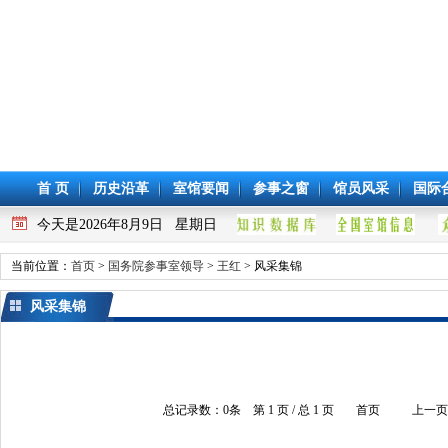
首 页
历史沿革
室馆要闻
参事之窗
馆员风采
国际
今天是2026年8月9日 星期日
当前位置：
首页
>
国务院参事室领导
>
王红
> 风采集锦
风采集锦
总记录数：
0
条 第
1
页 / 总
1
页
首页
上一页