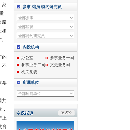
心
·
家
参事
馆员
特约研究员
重
出席
大和
才
,
内设机构
”的
办公室
参事业务一司
参事业务二司
文史业务司
，不
机关党委
所属单位
南岳
国共
量，
“
上
教育