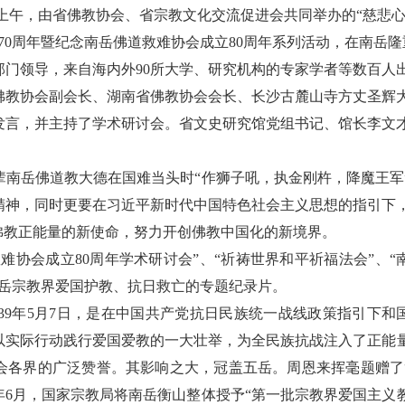
上午
，
由省佛教协会、省宗教文化交流促进会共同举办的
“
慈悲
70
周年暨纪念南岳佛道救难协会成立
80
周年系列活动
，
在南岳隆
部门领导
，
来自海内外
90
所大学、研究机构的专家学者等数百人
佛教协会副会长、湖南省佛教协会会长、长沙古麓山寺方丈圣辉
发言，并主持了学术研讨会
。
省文史研究馆党组书记、馆长李文
辈南岳佛道教大德在国难当头时“作狮子吼，执金刚杵
，
降魔王军
精神
，
同时更要在习近平新时代中国特色社会主义思想的指引下
佛教正能量的新使命，努力开创佛教中国化的新境界
。
救难协会成立
80
周年学术研讨会
”
、
“
祈祷世界和平祈福法会
”
、
“
岳宗教界爱国护教、抗日救亡的专题纪录片。
39
年
5
月
7
日
，
是在中国共产党抗日民族统一战线政策指引下和
以实际行动践行爱国爱教的一大壮举
，
为全民族抗战注入了正能
会各界的广泛赞誉。其影响之大
，
冠盖五岳。周恩来挥毫题赠了
年
6
月
，
国家宗教局将南岳衡山整体授予
“
第一批宗教界爱国主义