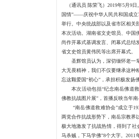
（通讯员 陈荣飞）
2019
年
5
月
9
日
国情
”——
庆祝中华人民共和国成立
举行。中央统战部以及省市区相关
本次活动
。
湖南省文史馆员、中国
尚作开幕式基调发言、闭幕式总结
省文史馆员黄伟民等出席开幕式
。
圣辉馆员认为
，
深切缅怀老一
大无畏精神，我们不仅要继承这种
忘这颗爱国“初心”
，
承担积极发扬
本次活动包括
“
纪念南岳佛道
佛教抗战图片展
”
，
首播反映当年南
“
南岳佛道救难协会
”
成立于
19
两党合作抗战形势下，南岳宗教界
极大地激发了抗战热情
，
得到了社
马杀贼
，
下马学佛
”8
个大字
。
2011