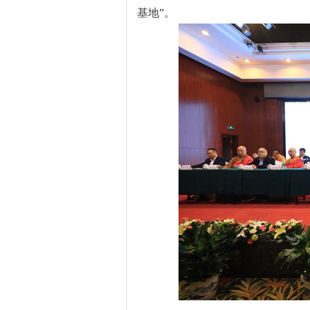
基地
”
。