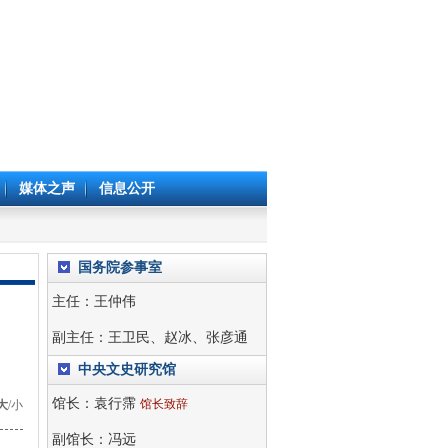
媒体之声
信息公开
国务院参事室
主任：
王仲伟
副主任：
王卫民
、
赵冰
、
张彦通
中央文史研究馆
馆长：
袁行霈
馆长致辞
大
/
小
副馆长：
冯远