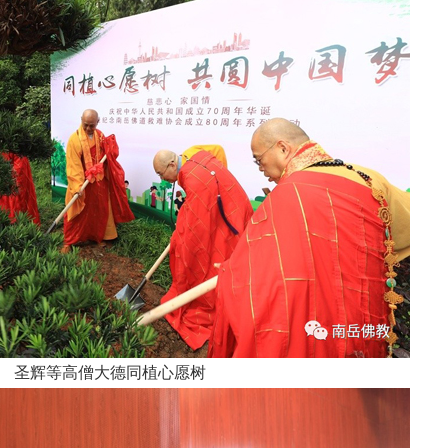
圣辉等高僧大德同植心愿树